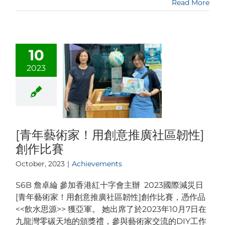
Read More
10
2023
[青年藝術家！用創意推廣社區韌性]
創作比賽
October, 2023
|
Achievements
S6B 詹卓綸 參加香港紅十字會主辦 2023國際減災日
[青年藝術家！用創意推廣社區韌性]創作比賽，憑作品
<<飲水思源>> 獲亞軍。 她出席了於2023年10月7日在
九龍灣零碳天地的頒獎禮，參與藝術家交流的DIY工作