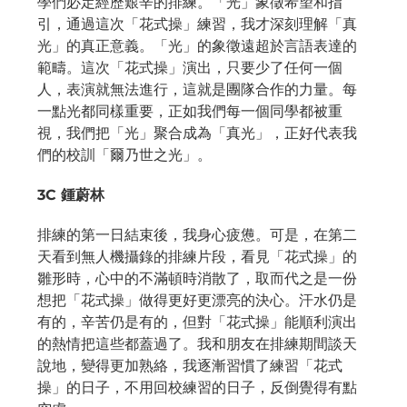
學們必定經歷艱辛的排練。「光」象徵希望和指
引，通過這次「花式操」練習，我才深刻理解「真
光」的真正意義。「光」的象徵遠超於言語表達的
範疇。這次「花式操」演出，只要少了任何一個
人，表演就無法進行，這就是團隊合作的力量。每
一點光都同樣重要，正如我們每一個同學都被重
視，我們把「光」聚合成為「真光」，正好代表我
們的校訓「爾乃世之光」。
3C 鍾蔚林
排練的第一日結束後，我身心疲憊。可是，在第二
天看到無人機攝錄的排練片段，看見「花式操」的
雛形時，心中的不滿頓時消散了，取而代之是一份
想把「花式操」做得更好更漂亮的決心。汗水仍是
有的，辛苦仍是有的，但對「花式操」能順利演出
的熱情把這些都蓋過了。我和朋友在排練期間談天
說地，變得更加熟絡，我逐漸習慣了練習「花式
操」的日子，不用回校練習的日子，反倒覺得有點