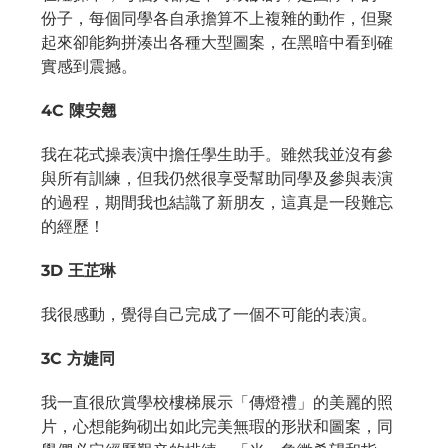
份子，每個同學各自承擔算不上複雜的動作，但聚
起來卻能夠拼湊出各種大型圖案，在黑暗中看到確
實感到震撼。
4C 陳安翹
我在花式操表演中擔任學生助手。雖然我並沒有參
與所有訓練，但我仍然很享受幫助同學及參與表演
的過程，期間我也結識了新朋友，這真是一段難忘
的經歷！
3D 王芷琳
我很感動，覺得自己完成了一個不可能的表演。
3C 方婕同
我一直很欣賞學校樓梯展示「傳燈禮」的美麗的照
片，心想能夠砌出如此完美無瑕的形狀和圖案，同