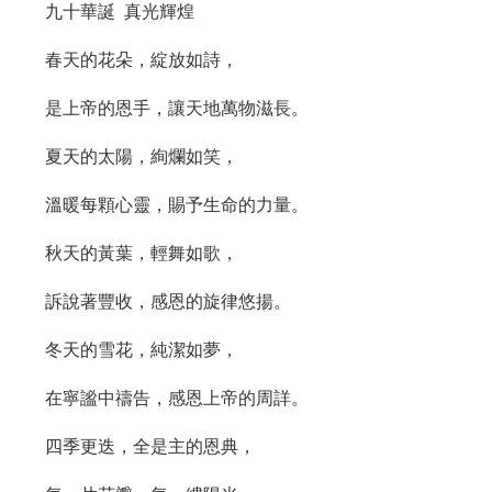
九十華誕 真光輝煌
春天的花朵，綻放如詩，
是上帝的恩手，讓天地萬物滋長。
夏天的太陽，絢爛如笑，
溫暖每顆心靈，賜予生命的力量。
秋天的黃葉，輕舞如歌，
訴說著豐收，感恩的旋律悠揚。
冬天的雪花，純潔如夢，
在寧謐中禱告，感恩上帝的周詳。
四季更迭，全是主的恩典，