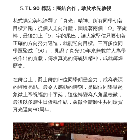
TL 90
標誌：團結合作，敢於承先啟後
花式操完美地詮釋了「真光」精神。所有同學朝著
目標奔跑，從個人走向群體，圍繞著兩個「O」字旋
轉，最後加上「9」字的尾巴，讓大家堅信只要朝著
正確的方向努力邁進，就能迎向目標。三百多位同
學匯聚成「90」，見證了真光90年來無數前人為學
校作出的貢獻，傳承真光的傳統與精神，成就輝煌
歷史。
在舞台上，爵士舞的19位同學傾盡全力，成為表演
的璀璨亮點。最令人感動的時刻，是四位同學舉起
象徵上帝祝福的十字架，隨後轉變為八角星校徽，
最後以多層生日蛋糕作結，象徵全體師生共同慶賀
真光邁向90周年。