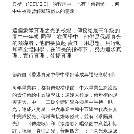
典禮 （1951.12.6） 的程序中，已有「傳禮燈」，何
中中校長曾解釋這儀式的意義：
這個象徵真理之光的校燈，傳授給最高年級的
高中一年級 同學。在同學中，他們是保護真光
的領導者，他們要負起 責任，用思想、用行動
領導全體同學，在師長的指導下， 努力追求真
理，實行真理，發揚真理。
節錄自《香港真光中學中學部落成典禮紀念特刊》
每年畢業禮，都有傳燈禮環節，中六畢業生將護燈
的責任傳給中五級學妹；適逢大校慶，傳燈禮的規
模更大。中一、二級全體同學在漆黑中手持一點
光，連成八角星；中六畢業生和中五學生代表在其
中完成授光、傳燈和接燈等儀式，並有《求賜真
光》、《傳燈歌》和《接燈歌》唱頌箇中意義和期
許，祝願「真理之光，普照四方」；「真光永遠邁