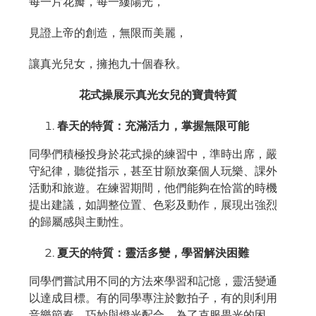
每一片花瓣，每一縷陽光，
見證上帝的創造，無限而美麗，
讓真光兒女，擁抱九十個春秋。
花式操展示真光女兒的寶貴特質
春天的特質：充滿活力，掌握無限可能
同學們積極投身於花式操的練習中，準時出席，嚴
守紀律，聽從指示，甚至甘願放棄個人玩樂、課外
活動和旅遊。在練習期間，他們能夠在恰當的時機
提出建議，如調整位置、色彩及動作，展現出強烈
的歸屬感與主動性。
夏天的特質：靈活多變，學習解決困難
同學們嘗試用不同的方法來學習和記憶，靈活變通
以達成目標。有的同學專注於數拍子，有的則利用
音樂節奏，巧妙與燈光配合。為了克服畏光的困