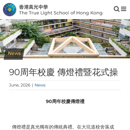
Skip
to
content
News
90周年校慶 傳燈禮暨花式操
June, 2026
|
News
90
周年校慶
傳燈禮
傳燈禮是真光獨有的傳統典禮。在大坑道校舍落成