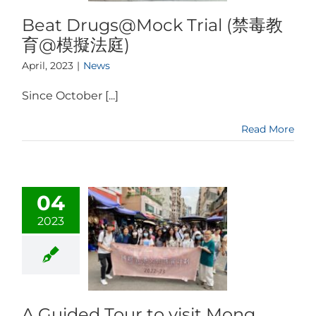
Beat Drugs@Mock Trial (禁毒教
育@模擬法庭)
April, 2023
|
News
Since October [...]
Read More
04
2023
A Guided Tour to visit Mong