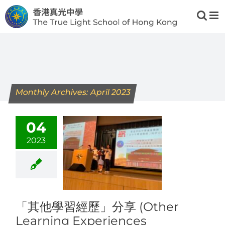
Skip
to
content
Monthly Archives:
April 2023
04
2023
「其他學習經歷」分享 (Other
Learning Experiences