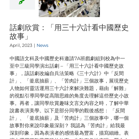
話劇欣賞：「用三十六計看中國歷史
故事」
April, 2023
|
News
中國語文科及中國歷史科邀請7A班戲劇組到校為中一
至中三級同學演出話劇 – 「用三十六計看中國歷史故
事」，該話劇改編自兵法策略《三十六計》中「反間
計」、「釜底抽薪」、「苦肉計」三個故事，展現歷史
人物如何靈活運用三十六計來解決難題，藉由「解難」
的視點引導同學從高階思維的角度去理解這些歷史小故
事。再者，讓同學欣賞趣味文言文內容之時，了解中華
說書表演美學。以下是部分同學的觀後感想： 「反間
計」、「釜底抽薪」及「苦肉計」三個故事中，哪一個
故事對你來說印象最深刻？ 我認為「苦肉計」給我最
深刻印象，因為表演者的感情最為豐富，描寫細緻。表