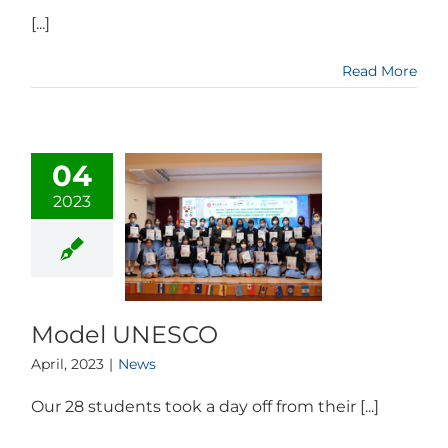
[...]
Read More
04
2023
Model UNESCO
April, 2023
|
News
Our 28 students took a day off from their [...]