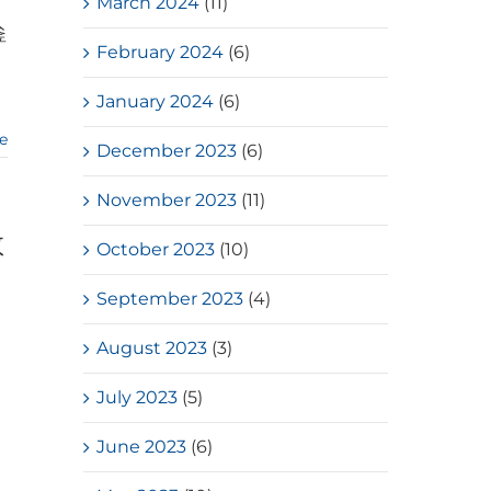
March 2024
(11)
，
釜
February 2024
(6)
，
January 2024
(6)
e
December 2023
(6)
November 2023
(11)
教
October 2023
(10)
September 2023
(4)
August 2023
(3)
July 2023
(5)
June 2023
(6)