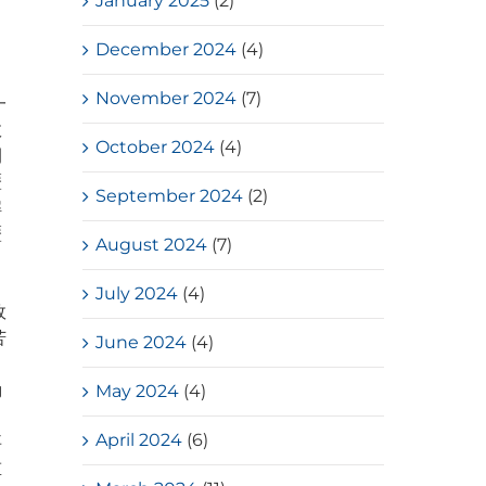
January 2025
(2)
December 2024
(4)
November 2024
(7)
一
故
October 2024
(4)
間
歷
September 2024
(2)
解
歷
August 2024
(7)
，
July 2024
(4)
故
苦
June 2024
(4)
動
May 2024
(4)
，
April 2024
(6)
事
重