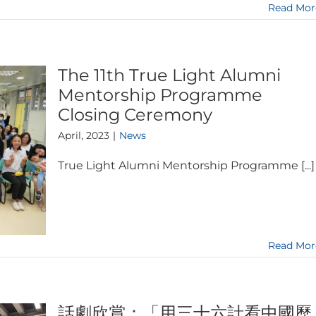
Read Mor
The 11th True Light Alumni
Mentorship Programme
Closing Ceremony
April, 2023
|
News
True Light Alumni Mentorship Programme [...]
Read Mor
話劇欣賞：「用三十六計看中國歷