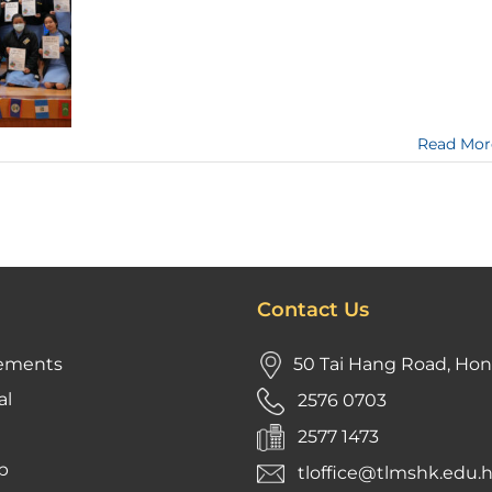
Read Mor
Contact Us
ements
50 Tai Hang Road, Ho
al
2576 0703
2577 1473
p
tloffice@tlmshk.edu.