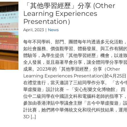
「其他學習經歷」分享 (Other
Learning Experiences
Presentation）
April, 2023
|
News
每年不同學科、部門、團體每年均透過多元化活動
如社會服務、價值觀學習、體藝發展、與工作有關
體驗等，為學生提供「其他學習經歷」機會，以達
全人發展，並且藉著早會分享，讓全體同學分享學
成果。2023年的「其他學習經歷」分享（Other
Learning Experiences Presentation)於4月25日
在禮堂進行，當天邀請了三組同學作分享。 「古今
華虛擬遊」設計比賽 – 「安心彤樂文化博物館」 四
位中二級同學在中國語文科和電腦科老師的指導下
參加由香港津貼中學議會主辦「古今中華虛擬遊」
計比賽，她們將中華傳統文化和現代科技結果，運
3D [...]