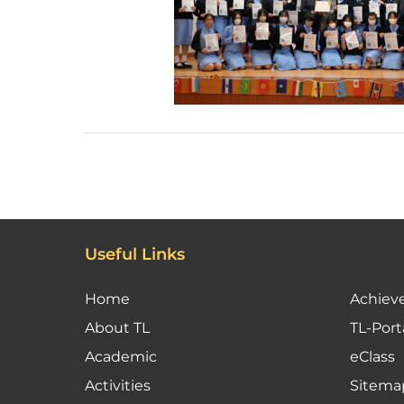
Useful Links
Home
Achiev
About TL
TL-Port
Academic
eClass
Activities
Sitema