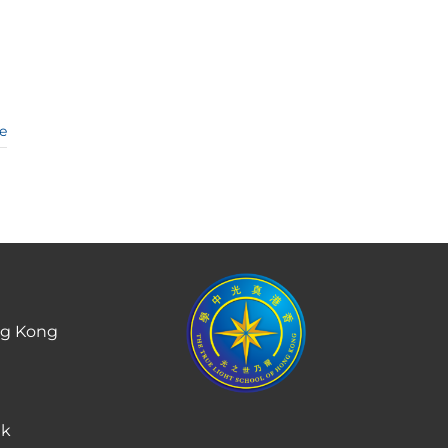
e
ng Kong
hk