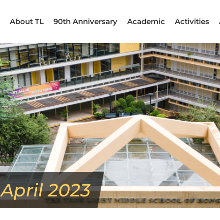
About TL
90th Anniversary
Academic
Activities
:
April 2023