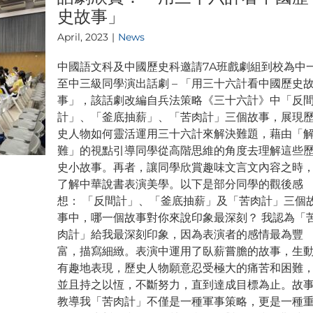
史故事」
April, 2023
|
News
中國語文科及中國歷史科邀請7A班戲劇組到校為中
至中三級同學演出話劇 – 「用三十六計看中國歷史
事」，該話劇改編自兵法策略《三十六計》中「反
計」、「釜底抽薪」、「苦肉計」三個故事，展現
史人物如何靈活運用三十六計來解決難題，藉由「
難」的視點引導同學從高階思維的角度去理解這些
史小故事。再者，讓同學欣賞趣味文言文內容之時
了解中華說書表演美學。以下是部分同學的觀後感
想： 「反間計」、「釜底抽薪」及「苦肉計」三個
事中，哪一個故事對你來說印象最深刻？ 我認為「
肉計」給我最深刻印象，因為表演者的感情最為豐
富，描寫細緻。表演中運用了臥薪嘗膽的故事，生
有趣地表現，歷史人物願意忍受極大的痛苦和困難
並且持之以恆，不斷努力，直到達成目標為止。故
教導我「苦肉計」不僅是一種軍事策略，更是一種