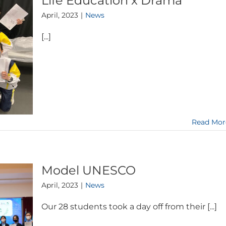
Life Education x Drama
April, 2023
|
News
[...]
Read Mor
Model UNESCO
April, 2023
|
News
Our 28 students took a day off from their [...]