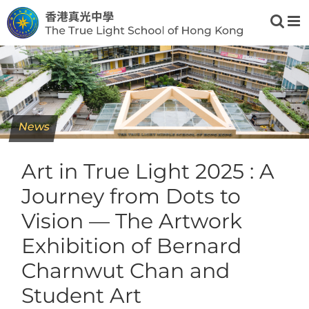
Skip
to
content
News
Art in True Light 2025 : A
Journey from Dots to
Vision — The Artwork
Exhibition of Bernard
Charnwut Chan and
Student Art