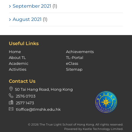
September 2021
(1)
August 2021
(1)
Useful Links
Home
Achievements
About TL
TL-Portal
Academic
eClass
Activities
Sitemap
Contact Us
50 Tai Hang Road, Hong Kong
2576 0703
2577 1473
tloffice@tlmshk.edu.hk
© 2026 The True Light School of Hong Kong. All rights reserved.
Powered by
Kastle Technology Limited
.