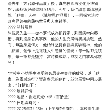
繼去年「方召麐作品展」後，真光校園再次化身博物
館，讓藝術與學習相互結合。今年，我們誠意邀請您參
觀 「點畫」人生：《陳智思作品展》，一同探索這位
政商界領袖的藝術世界與人生哲學。
???? 關於展覽
陳智思先生——從本夢想成為銀行家，到因病轉向藝
術，再到投身公共事務，他的人生充滿轉折與挑戰。然
而，無論身處何方，他始終堅持創新與實驗精神。他的
「點畫」創作正是這種人生態度的體現：每一點都是積
累、每一筆都是堅持，當時機成熟，成功之門將為你敞
開！
*本校中小幼學生深受陳智思先生畫作的啟發，以「點
畫」為靈感進行了豐富多元的創作，並於展覽中同步展
出，* 詳情如下：
???? 展覽詳情
???? 地點：香港真光中學（百齡堂）
???? 日期與時間：
???? 2025年3月13日（上午8時至3時），本校學生場