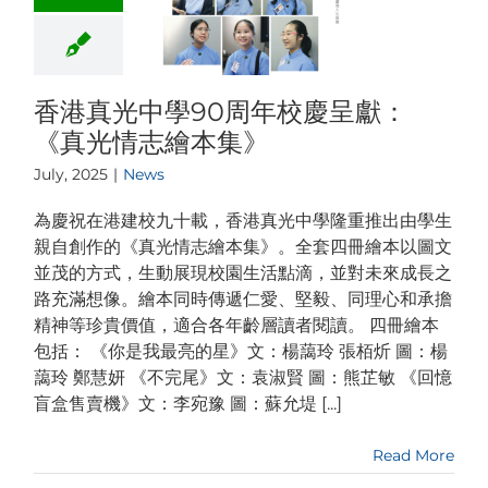
香港真光中學90周年校慶呈獻：
《真光情志繪本集》
July, 2025
|
News
為慶祝在港建校九十載，香港真光中學隆重推出由學生
親自創作的《真光情志繪本集》。全套四冊繪本以圖文
並茂的方式，生動展現校園生活點滴，並對未來成長之
路充滿想像。繪本同時傳遞仁愛、堅毅、同理心和承擔
精神等珍貴價值，適合各年齡層讀者閱讀。 四冊繪本
包括： 《你是我最亮的星》文：楊藹玲 張栢炘 圖：楊
藹玲 鄭慧妍 《不完尾》文：袁淑賢 圖：熊芷敏 《回憶
盲盒售賣機》文：李宛豫 圖：蘇允堤 [...]
Read More