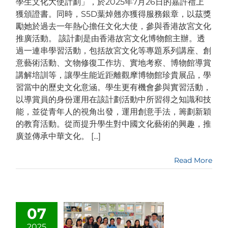
學生文化大使計劃」，於2025年7月26日的嘉許禮上
獲頒證書。同時，S5D葉焯翹亦獲得服務銀章，以茲獎
勵她於過去一年熱心擔任文化大使，參與香港故宮文化
推廣活動。 該計劃是由香港故宮文化博物館主辦。透
過一連串學習活動，包括故宮文化等專題系列講座、創
意藝術活動、文物修復工作坊、實地考察、博物館導賞
講解培訓等，讓學生能近距離觀摩博物館珍貴展品，學
習當中的歷史文化意涵。學生更有機會參與實習活動，
以導賞員的身份運用在該計劃活動中所習得之知識和技
能，並從青年人的視角出發，運用創意手法，籌劃新穎
的教育活動。從而提升學生對中國文化藝術的興趣，推
廣並傳承中華文化。 [...]
Read More
07
2025