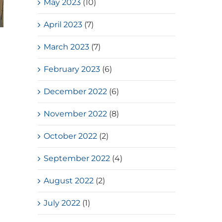
May 2023
(10)
April 2023
(7)
Loves Overflow – Elderly Social
March 2023
(7)
Service
February 2023
(6)
July, 2026
December 2022
(6)
November 2022
(8)
October 2022
(2)
September 2022
(4)
August 2022
(2)
July 2022
(1)