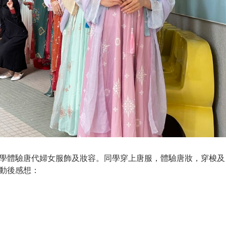
學體驗唐代婦女服飾及妝容。同學穿上唐服，體驗唐妝，穿梭及
動後感想：