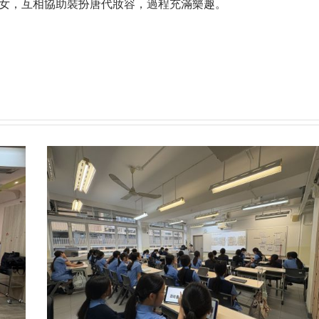
女，互相協助裝扮唐代妝容，過程充滿樂趣。