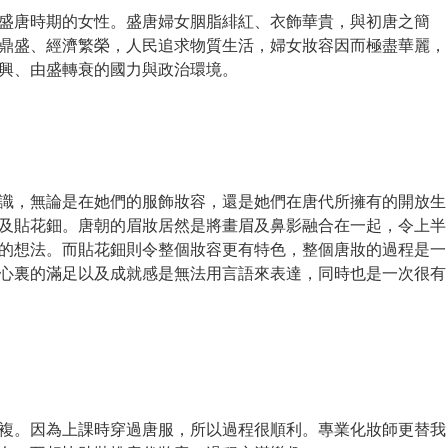
盛唐時期的女性。盛唐婦女胭脂緋紅、衣飾華貴，與初唐之簡
鼎盛、經濟繁榮，人民追求物質生活，婦女妝容因而極盡華麗，
興、由盛轉衰的國力與政治環境。
識，無論是在她們的服飾妝容，還是她們在唐代所擁有的開放生
及貼花鈿。唐朝的眉妝居然是將畫眉及鼻影融合在一起，令上半
的想法。而貼花鈿則令整個妝容更有特色，整個唐妝的過程是一
心裏的滿足以及成就感是無法用言語來表達，同時也是一次很有
複。因為上課時穿過唐服，所以過程很順利。專業化妝師更替我