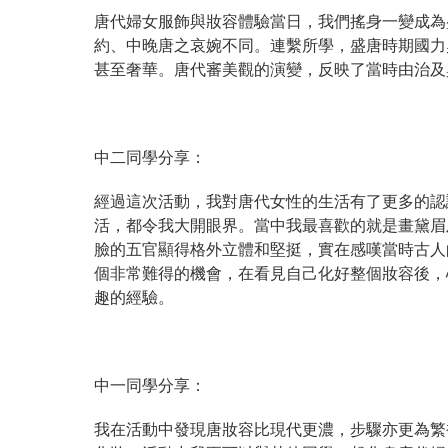
唐代婦女服飾與妝容體驗當日，我們搖身一變成為
約、中晚唐之哀婉不同。連繫所學，盛唐時期國力
甚至奢華。唐代審美觀的演變，反映了當時由治及
中二同學分享：
經過這次活動，我對唐代女性的生活有了更多的認
活，都令我大開眼界。當中我最喜歡的就是畫黛眉
臉的五官顯得格外立體和堅挺，實在感嘆當時古人
個非常難得的機會，在看見自己化好整個妝容後，
趣的經驗。
中一同學分享：
我在活動中發現唐妝容比現代更濃，步驟亦更為繁