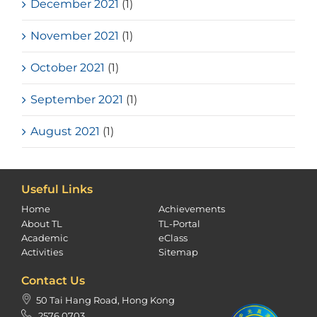
December 2021
(1)
November 2021
(1)
October 2021
(1)
September 2021
(1)
August 2021
(1)
Useful Links
Home
Achievements
About TL
TL-Portal
Academic
eClass
Activities
Sitemap
Contact Us
50 Tai Hang Road, Hong Kong
2576 0703