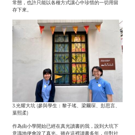
常態，也許只能以各種方式讓心中珍惜的一切用留
存下來。
3.光耀大坑 (參與學生：黎子瑤、梁爾琛、彭思言、
葉熙柔)
作為由小學開始已經在真光讀書的我，說到大坑下
意識地便會說了真光。雖在這裡讀書多年，但對社