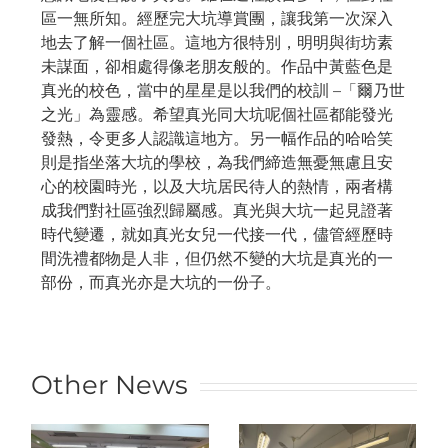
區一無所知。經歷完大坑導賞團，讓我第一次深入
地去了解一個社區。這地方很特別，明明與街坊素
未謀面，卻相處得像老朋友般的。作品中黃藍色是
真光的校色，當中的星星是以我們的校訓 –「爾乃世
之光」為靈感。希望真光同大坑呢個社區都能發光
發熱，令更多人認識這地方。另一幅作品的哈哈笑
則是指坐落大坑的學校，為我們締造無憂無慮且安
心的校園時光，以及大坑居民待人的熱情，兩者構
成我們對社區強烈歸屬感。真光與大坑一起見證著
時代變遷，就如真光女兒一代接一代，儘管經歷時
間洗禮都物是人非，但仍然不變的大坑是真光的一
部份，而真光亦是大坑的一份子。
Other News