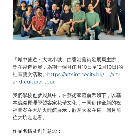
「城中藝遊・大坑小城」由香港藝術發展局主辦，
樂在製造策展，為期一個月(11月10日至12月10日)的
社區藝文活動。
https://artsinthecity.hk/……/art-
and-cultural-tour
我們學校也參與其中，在藝術家蕭俞帶領下，以基
本編織原理學習客家花帶文化，一同創作全新的祝
福圖案在大坑火龍館展示，歡迎大家在這一個月前
往大坑走走看。
作品名稱及創作意念：