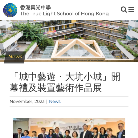
Skip
to
content
News
「城中藝遊・大坑小城」開
幕禮及裝置藝術作品展
November, 2023
|
News