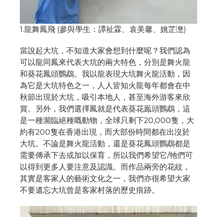
1.龍舞鳳飛 (參與學生：譚祉霖、袁美馨、姚芷滺)
當說起大坑，不知道大家會想到什麼呢？我們認為
可以龍同鳳來代表大坑的兩大特色，分別是舞火龍
和葵花鳳頭鸚鵡。我以龍表現大坑舞火龍活動，因
為它是大坑特色之一，人人皆知火龍每年都會在中
秋節出現於大坑，吸引本地人，甚至海外游客來欣
賞。另外，我們選擇鳳就是代表葵花鳯頭鸚鵡，這
是一種瀕臨絕種嘅動物，全球只剩下20,000隻，大
約有200隻在香港出現，而大部份時間都在出沒於
大坑。不論是舞火龍活動，還是葵花鳳頭鸚鵡都是
需要傳承下去或加以保育，所以我們希望它/牠們可
以得到更多人要注意及認識。而作品兩旁的花紋，
其實是客家人的藝術文化之一，我們亦很希望大家
不要遺忘大坑曾是客家村落的歷史痕跡。