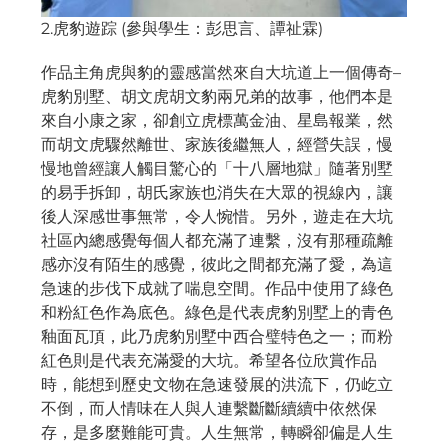
2.虎豹遊踪 (參與學生：彭思言、譚祉霖)
作品主角虎與豹的靈感當然來自大坑道上一個傳奇–
虎豹別墅、胡文虎胡文豹兩兄弟的故事，他們本是
來自小康之家，卻創立虎標萬金油、星島報業，然
而胡文虎驟然離世、家族後繼無人，經營失誤，慢
慢地曾經讓人觸目驚心的「十八層地獄」隨著別墅
的易手拆卸，胡氏家族也消失在大眾的視線內，讓
後人深感世事無常，令人惋惜。另外，遊走在大坑
社區內總感覺每個人都充滿了連繫，沒有那種疏離
感亦沒有陌生的感覺，彼此之間都充滿了愛，為這
急速的步伐下成就了喘息空間。作品中使用了綠色
和粉紅色作為底色。綠色是代表虎豹別墅上的青色
釉面瓦頂，此乃虎豹別墅中西合璧特色之一；而粉
紅色則是代表充滿愛的大坑。希望各位欣賞作品
時，能想到歷史文物在急速發展的洪流下，仍屹立
不倒，而人情味在人與人連繫斷斷續續中依然保
存，是多麼難能可貴。人生無常，轉瞬卻偏是人生